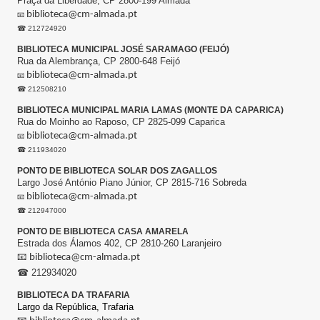
Praça da Liberdade, CP 2800-199 Almada
biblioteca@cm-almada.pt
📧
☎ 212724920
BIBLIOTECA MUNICIPAL JOSÉ SARAMAGO (FEIJÓ)
Rua da Alembrança, CP 2800-648 Feijó
biblioteca@cm-almada.pt
📧
☎ 212508210
BIBLIOTECA MUNICIPAL MARIA LAMAS (MONTE DA CAPARICA)
Rua do Moinho ao Raposo, CP 2825-099 Caparica
biblioteca@cm-almada.pt
📧
☎ 211934020
PONTO DE BIBLIOTECA SOLAR DOS ZAGALLOS
Largo José António Piano Júnior, CP 2815-716 Sobreda
biblioteca@cm-almada.pt
📧
☎ 212947000
PONTO DE BIBLIOTECA CASA AMARELA
Estrada dos Álamos 402, CP 2810-260 Laranjeiro
📧
biblioteca@cm-almada.pt
☎ 212934020
BIBLIOTECA DA TRAFARIA
Largo da República,
Trafaria