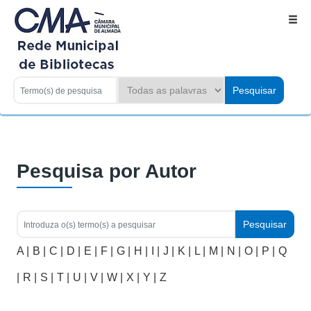
Pesquisa por Autor
A |
B |
C |
D |
E |
F |
G |
H |
I |
J |
K |
L |
M |
N |
O |
P |
Q
|
R |
S |
T |
U |
V |
W |
X |
Y |
Z