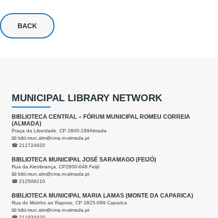
BACK
MUNICIPAL LIBRARY NETWORK
BIBLIOTECA CENTRAL – FÓRUM MUNICIPAL ROMEU CORREIA
(ALMADA)
Praça da Liberdade, CP 2800-199Almada
📧
bibl.mun.alm@cma.m-almada.pt
☎ 212724920
BIBLIOTECA MUNICIPAL JOSÉ SARAMAGO (FEIJÓ)
Rua da Alembrança, CP2800-648 Feijó
📧
bibl.mun.alm@cma.m-almada.pt
☎ 212508210
BIBLIOTECA MUNICIPAL MARIA LAMAS (MONTE DA CAPARICA)
Rua do Moinho ao Raposo, CP 2825-099 Caparica
📧
bibl.mun.alm@cma.m-almada.pt
☎ 211934020