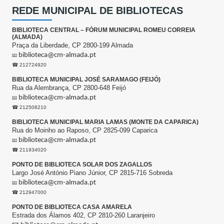
REDE MUNICIPAL DE BIBLIOTECAS
BIBLIOTECA CENTRAL – FÓRUM MUNICIPAL ROMEU CORREIA
(ALMADA)
Praça da Liberdade, CP 2800-199 Almada
biblioteca@cm-almada.pt
📧
☎ 212724920
BIBLIOTECA MUNICIPAL JOSÉ SARAMAGO (FEIJÓ)
Rua da Alembrança, CP 2800-648 Feijó
biblioteca@cm-almada.pt
📧
☎ 212508210
BIBLIOTECA MUNICIPAL MARIA LAMAS (MONTE DA CAPARICA)
Rua do Moinho ao Raposo, CP 2825-099 Caparica
biblioteca@cm-almada.pt
📧
☎ 211934020
PONTO DE BIBLIOTECA SOLAR DOS ZAGALLOS
Largo José António Piano Júnior, CP 2815-716 Sobreda
biblioteca@cm-almada.pt
📧
☎ 212947000
PONTO DE BIBLIOTECA CASA AMARELA
Estrada dos Álamos 402, CP 2810-260 Laranjeiro