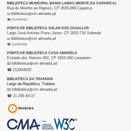
BIBLIOTECA MUNICIPAL MARIA LAMAS (MONTE DA CAPARICA)
Rua do Moinho ao Raposo, CP 2825-099 Caparica
biblioteca@cm-almada.pt
📧
☎ 211934020
PONTO DE BIBLIOTECA SOLAR DOS ZAGALLOS
Largo José António Piano Júnior, CP 2815-716 Sobreda
biblioteca@cm-almada.pt
📧
☎ 212947000
PONTO DE BIBLIOTECA CASA AMARELA
Estrada dos Álamos 402, CP 2810-260 Laranjeiro
📧
biblioteca@cm-almada.pt
☎ 212934020
BIBLIOTECA DA TRAFARIA
Largo da República,
Trafaria
📧
biblioteca@cm-almada.pt
☎ 21 295 64 07
Horários