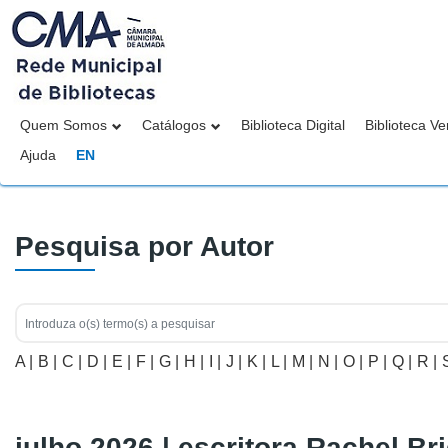
Quem Somos
Catálogos
Biblioteca Digital
Biblioteca Ve
Ajuda
EN
Pesquisa por Autor
A |
B |
C |
D |
E |
F |
G |
H |
I |
J |
K |
L |
M |
N |
O |
P |
Q |
R |
julho 2026 | escritora Rachel Br