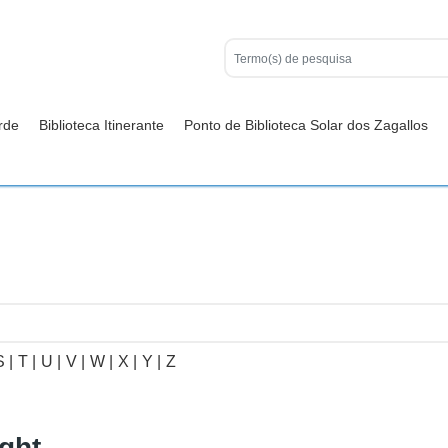
rde
Biblioteca Itinerante
Ponto de Biblioteca Solar dos Zagallos
S |
T |
U |
V |
W |
X |
Y |
Z
ight