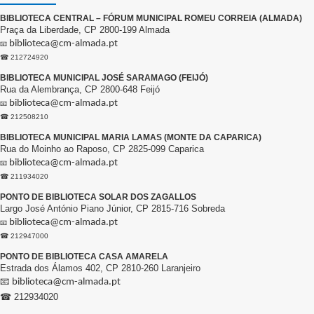
BIBLIOTECA CENTRAL – FÓRUM MUNICIPAL ROMEU CORREIA (ALMADA)
Praça da Liberdade, CP 2800-199 Almada
biblioteca@cm-almada.pt
📧
☎ 212724920
BIBLIOTECA MUNICIPAL JOSÉ SARAMAGO (FEIJÓ)
Rua da Alembrança, CP 2800-648 Feijó
biblioteca@cm-almada.pt
📧
☎ 212508210
BIBLIOTECA MUNICIPAL MARIA LAMAS (MONTE DA CAPARICA)
Rua do Moinho ao Raposo, CP 2825-099 Caparica
biblioteca@cm-almada.pt
📧
☎ 211934020
PONTO DE BIBLIOTECA SOLAR DOS ZAGALLOS
Largo José António Piano Júnior, CP 2815-716 Sobreda
biblioteca@cm-almada.pt
📧
☎ 212947000
PONTO DE BIBLIOTECA CASA AMARELA
Estrada dos Álamos 402, CP 2810-260 Laranjeiro
📧
biblioteca@cm-almada.pt
☎ 212934020