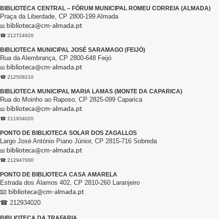
BIBLIOTECA CENTRAL – FÓRUM MUNICIPAL ROMEU CORREIA (ALMADA)
Praça da Liberdade, CP 2800-199 Almada
biblioteca@cm-almada.pt
📧
☎ 212724920
BIBLIOTECA MUNICIPAL JOSÉ SARAMAGO (FEIJÓ)
Rua da Alembrança, CP 2800-648 Feijó
biblioteca@cm-almada.pt
📧
☎ 212508210
BIBLIOTECA MUNICIPAL MARIA LAMAS (MONTE DA CAPARICA)
Rua do Moinho ao Raposo, CP 2825-099 Caparica
biblioteca@cm-almada.pt
📧
☎ 211934020
PONTO DE BIBLIOTECA SOLAR DOS ZAGALLOS
Largo José António Piano Júnior, CP 2815-716 Sobreda
biblioteca@cm-almada.pt
📧
☎ 212947000
PONTO DE BIBLIOTECA CASA AMARELA
Estrada dos Álamos 402, CP 2810-260 Laranjeiro
📧
biblioteca@cm-almada.pt
☎ 212934020
BIBLIOTECA DA TRAFARIA