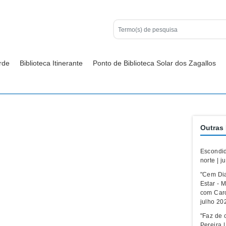
rde
Biblioteca Itinerante
Ponto de Biblioteca Solar dos Zagallos
Outras 
Escondid
norte | j
"Cem Di
Estar - M
com Caro
julho 20
"Faz de c
Pereira 