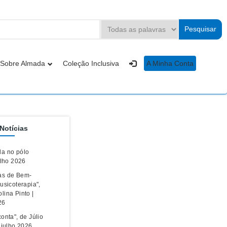
Sobre Almada
Coleção Inclusiva
A Minha Conta
Notícias
a no pólo
ulho 2026
as de Bem-
usicoterapia",
lina Pinto |
26
onta", de Júlio
| julho 2026