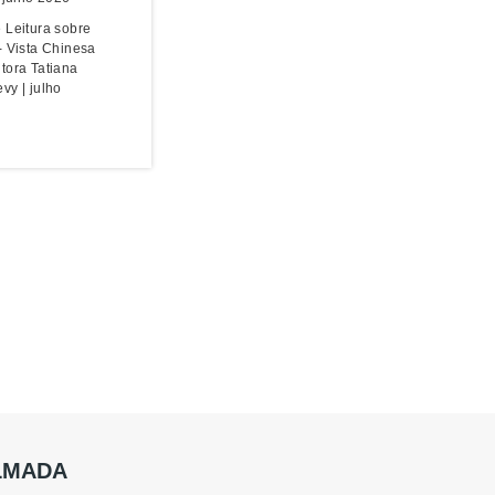
 Leitura sobre
- Vista Chinesa
tora Tatiana
vy | julho
ALMADA