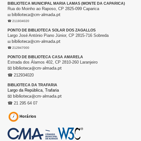
BIBLIOTECA MUNICIPAL MARIA LAMAS (MONTE DA CAPARICA)
Rua do Moinho ao Raposo, CP 2825-099 Caparica
biblioteca@cm-almada.pt
📧
☎ 211934020
PONTO DE BIBLIOTECA SOLAR DOS ZAGALLOS
Largo José António Piano Júnior, CP 2815-716 Sobreda
biblioteca@cm-almada.pt
📧
☎ 212947000
PONTO DE BIBLIOTECA CASA AMARELA
Estrada dos Álamos 402, CP 2810-260 Laranjeiro
📧
biblioteca@cm-almada.pt
☎ 212934020
BIBLIOTECA DA TRAFARIA
Largo da República,
Trafaria
📧
biblioteca@cm-almada.pt
☎ 21 295 64 07
Horários