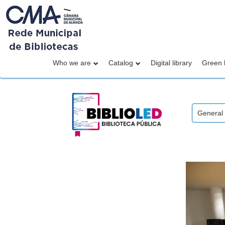
Who we are
Catalog
Digital library
Green l
General