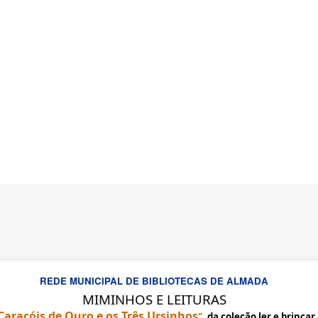
REDE MUNICIPAL DE BIBLIOTECAS DE ALMADA
MIMINHOS E LEITURAS
Caracóis de Ouro e os Três Ursinhos
"
, da coleção ler e brincar