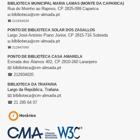
BIBLIOTECA MUNICIPAL MARIA LAMAS (MONTE DA CAPARICA)
Rua do Moinho ao Raposo, CP 2825-099 Caparica
biblioteca@cm-almada.pt
📧
☎ 211934020
PONTO DE BIBLIOTECA SOLAR DOS ZAGALLOS
Largo José António Piano Júnior, CP 2815-716 Sobreda
biblioteca@cm-almada.pt
📧
☎ 212947000
PONTO DE BIBLIOTECA CASA AMARELA
Estrada dos Álamos 402, CP 2810-260 Laranjeiro
📧
biblioteca@cm-almada.pt
☎ 212934020
BIBLIOTECA DA TRAFARIA
Largo da República,
Trafaria
📧
biblioteca@cm-almada.pt
☎ 21 295 64 07
Horários