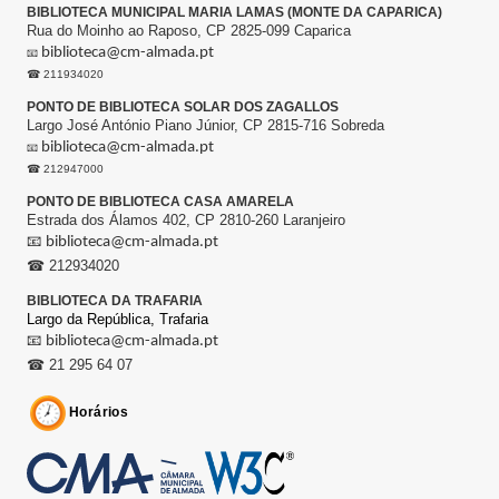
BIBLIOTECA MUNICIPAL MARIA LAMAS (MONTE DA CAPARICA)
Rua do Moinho ao Raposo, CP 2825-099 Caparica
biblioteca@cm-almada.pt
📧
☎ 211934020
PONTO DE BIBLIOTECA SOLAR DOS ZAGALLOS
Largo José António Piano Júnior, CP 2815-716 Sobreda
biblioteca@cm-almada.pt
📧
☎ 212947000
PONTO DE BIBLIOTECA CASA AMARELA
Estrada dos Álamos 402, CP 2810-260 Laranjeiro
📧
biblioteca@cm-almada.pt
☎ 212934020
BIBLIOTECA DA TRAFARIA
Largo da República,
Trafaria
📧
biblioteca@cm-almada.pt
☎ 21 295 64 07
Horários