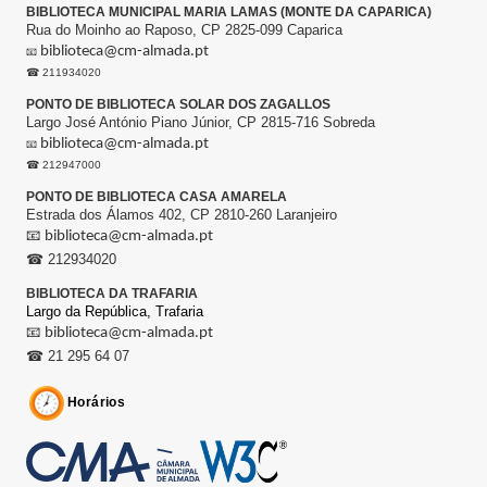
BIBLIOTECA MUNICIPAL MARIA LAMAS (MONTE DA CAPARICA)
Rua do Moinho ao Raposo, CP 2825-099 Caparica
biblioteca@cm-almada.pt
📧
☎ 211934020
PONTO DE BIBLIOTECA SOLAR DOS ZAGALLOS
Largo José António Piano Júnior, CP 2815-716 Sobreda
biblioteca@cm-almada.pt
📧
☎ 212947000
PONTO DE BIBLIOTECA CASA AMARELA
Estrada dos Álamos 402, CP 2810-260 Laranjeiro
📧
biblioteca@cm-almada.pt
☎ 212934020
BIBLIOTECA DA TRAFARIA
Largo da República,
Trafaria
📧
biblioteca@cm-almada.pt
☎ 21 295 64 07
Horários