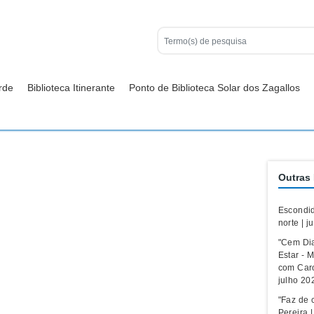
rde
Biblioteca Itinerante
Ponto de Biblioteca Solar dos Zagallos
Outras 
Escondid
norte | j
"Cem Di
Estar - M
com Caro
julho 20
"Faz de c
Pereira 