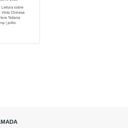
 Leitura sobre
- Vista Chinesa
tora Tatiana
vy | julho
ALMADA