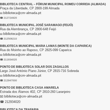
BIBLIOTECA CENTRAL – FÓRUM MUNICIPAL ROMEU CORREIA (ALMADA)
Praça da Liberdade, CP 2800-199 Almada
biblioteca@cm-almada.pt
📧
☎ 212724920
BIBLIOTECA MUNICIPAL JOSÉ SARAMAGO (FEIJÓ)
Rua da Alembrança, CP 2800-648 Feijó
biblioteca@cm-almada.pt
📧
☎ 212508210
BIBLIOTECA MUNICIPAL MARIA LAMAS (MONTE DA CAPARICA)
Rua do Moinho ao Raposo, CP 2825-099 Caparica
biblioteca@cm-almada.pt
📧
☎ 211934020
PONTO DE BIBLIOTECA SOLAR DOS ZAGALLOS
Largo José António Piano Júnior, CP 2815-716 Sobreda
biblioteca@cm-almada.pt
📧
☎ 212947000
PONTO DE BIBLIOTECA CASA AMARELA
Estrada dos Álamos 402, CP 2810-260 Laranjeiro
📧
biblioteca@cm-almada.pt
☎ 212934020
BIBLIOTECA DA TRAFARIA