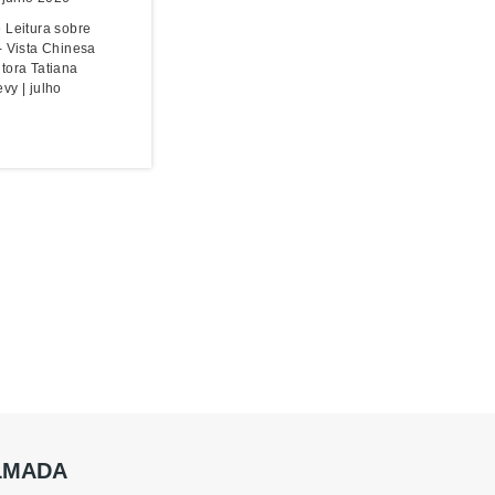
 Leitura sobre
- Vista Chinesa
tora Tatiana
vy | julho
ALMADA