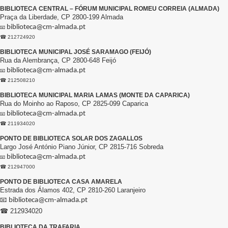
BIBLIOTECA CENTRAL – FÓRUM MUNICIPAL ROMEU CORREIA (ALMADA)
Praça da Liberdade, CP 2800-199 Almada
biblioteca@cm-almada.pt
📧
☎ 212724920
BIBLIOTECA MUNICIPAL JOSÉ SARAMAGO (FEIJÓ)
Rua da Alembrança, CP 2800-648 Feijó
biblioteca@cm-almada.pt
📧
☎ 212508210
BIBLIOTECA MUNICIPAL MARIA LAMAS (MONTE DA CAPARICA)
Rua do Moinho ao Raposo, CP 2825-099 Caparica
biblioteca@cm-almada.pt
📧
☎ 211934020
PONTO DE BIBLIOTECA SOLAR DOS ZAGALLOS
Largo José António Piano Júnior, CP 2815-716 Sobreda
biblioteca@cm-almada.pt
📧
☎ 212947000
PONTO DE BIBLIOTECA CASA AMARELA
Estrada dos Álamos 402, CP 2810-260 Laranjeiro
📧
biblioteca@cm-almada.pt
☎ 212934020
BIBLIOTECA DA TRAFARIA