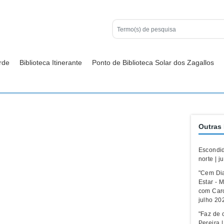
rde
Biblioteca Itinerante
Ponto de Biblioteca Solar dos Zagallos
Outras 
Escondid
norte | j
"Cem Di
Estar - M
com Caro
julho 20
"Faz de c
Pereira 