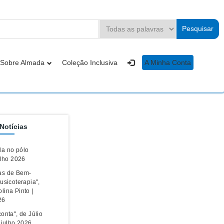
Sobre Almada
Coleção Inclusiva
A Minha Conta
Notícias
a no pólo
ulho 2026
as de Bem-
usicoterapia",
lina Pinto |
26
onta", de Júlio
| julho 2026