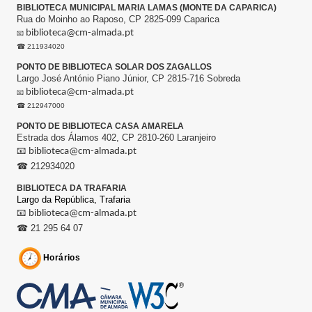
BIBLIOTECA MUNICIPAL MARIA LAMAS (MONTE DA CAPARICA)
Rua do Moinho ao Raposo, CP 2825-099 Caparica
biblioteca@cm-almada.pt
📧
☎ 211934020
PONTO DE BIBLIOTECA SOLAR DOS ZAGALLOS
Largo José António Piano Júnior, CP 2815-716 Sobreda
biblioteca@cm-almada.pt
📧
☎ 212947000
PONTO DE BIBLIOTECA CASA AMARELA
Estrada dos Álamos 402, CP 2810-260 Laranjeiro
📧
biblioteca@cm-almada.pt
☎ 212934020
BIBLIOTECA DA TRAFARIA
Largo da República,
Trafaria
📧
biblioteca@cm-almada.pt
☎ 21 295 64 07
Horários