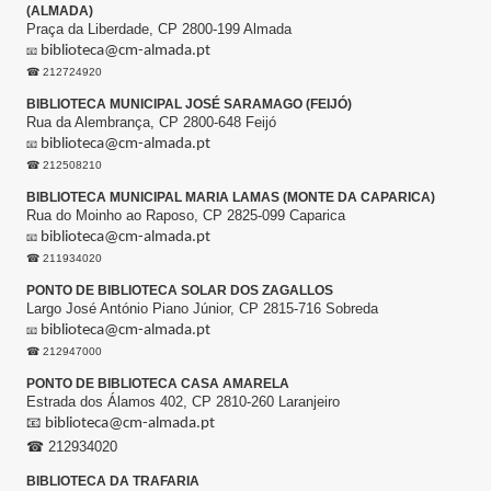
(ALMADA)
Praça da Liberdade, CP 2800-199 Almada
biblioteca@cm-almada.pt
📧
☎ 212724920
BIBLIOTECA MUNICIPAL JOSÉ SARAMAGO (FEIJÓ)
Rua da Alembrança, CP 2800-648 Feijó
biblioteca@cm-almada.pt
📧
☎ 212508210
BIBLIOTECA MUNICIPAL MARIA LAMAS (MONTE DA CAPARICA)
Rua do Moinho ao Raposo, CP 2825-099 Caparica
biblioteca@cm-almada.pt
📧
☎ 211934020
PONTO DE BIBLIOTECA SOLAR DOS ZAGALLOS
Largo José António Piano Júnior, CP 2815-716 Sobreda
biblioteca@cm-almada.pt
📧
☎ 212947000
PONTO DE BIBLIOTECA CASA AMARELA
Estrada dos Álamos 402, CP 2810-260 Laranjeiro
📧
biblioteca@cm-almada.pt
☎ 212934020
BIBLIOTECA DA TRAFARIA